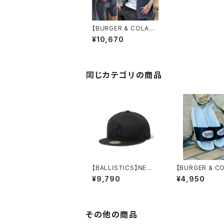
【BURGER & COLA】S
TAFF T/C ワークシャ
¥10,670
ツ
同じカテゴリの商品
【BALLISTICS】NEW
【BURGER & C
ERA_59FIFTY (GORE
VAL SHOWER 
¥9,790
¥4,950
-TEX)《BLACK》
ALS
その他の商品