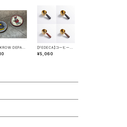
KROW DEPAR
【FEDECA】コーヒーメ
ックローワッペン
ジャースプーン
10
¥5,060
クル)