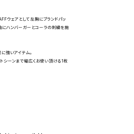
AFFウェアとして左胸にブランドパッ
、袖にハンバーガーとコーラの刺繍を施
理に強いアイテム。
ートシーンまで幅広くお使い頂ける1枚