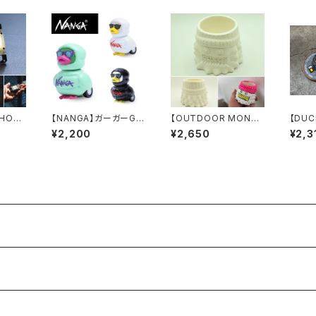
HOP】
【NANGA】ガーガーGA
【OUTDOOR MONST
【DUC
DUAL
AACY
ER】素焼きプランター
T】ダ
¥2,200
¥2,650
¥2,3
(サー