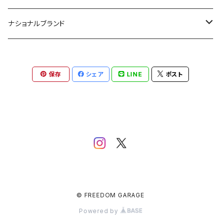
MAAGZ
ナショナルブランド
ZULU GEAR
SOTO
保存
シェア
LINE
ポスト
8A GARAGE
GARELLA 'EKAHI WORKS
ノリノリプロジェクト(乗富鉄工所)
Rainbow Adventure Design
SOTO LABO
© FREEDOM GARAGE
Hang Out
Powered by