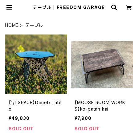
テーブル | FREEDOM GARAGE
HOME
テーブル
【1/f SPACE】Deneb Tabl
【MOOSE ROOM WORK
e
S】ko-patan kai
¥49,830
¥7,900
SOLD OUT
SOLD OUT